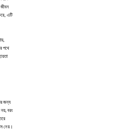
ে জীবন
করে, এটি
য়,
ের পথে
ায়তা
ের জন্য
 নয়, বরং
্তরে
ন্ম নেয়।