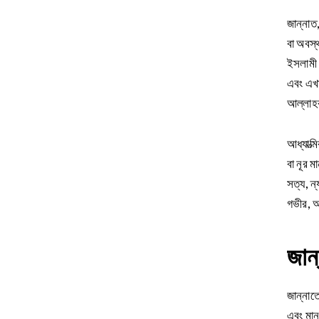
জান্নাত
বা অবস্থ
ইসলামী আ
এবং এখা
আল্লাহর
আধ্যাত্ম
বা নূর ম
সত্য, ন্
গভীর, আধ
জান
জান্নাত
এবং মান