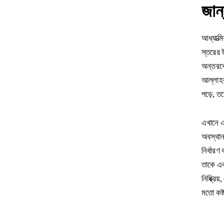
জান
আধ্যাত্
স্তরের 
অন্তরকে 
আল্লাহর
পড়ে, তব
এখানে এক
অবস্থান
নির্ধারণ
তাকে এক
নিষ্ক্র
মতো কষ