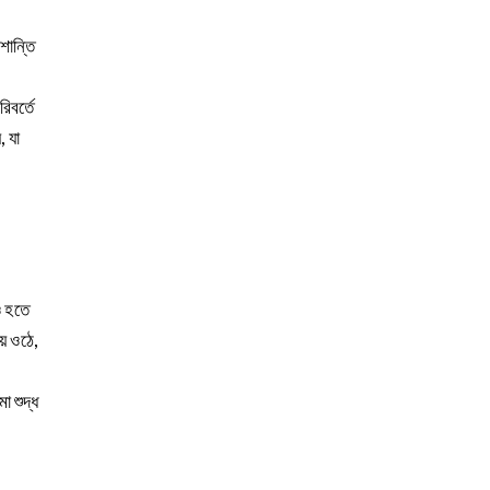
 শান্তি
িবর্তে
, যা
বও হতে
়ে ওঠে,
া শুদ্ধ