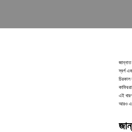
জান্নাত
স্বর্গ এ
চিরকাল 
কাফিররা 
এই ধারণা
আরও একট
জান্