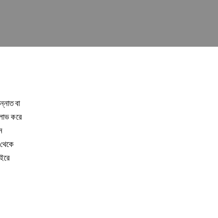
ন্নাত বা
য লাভ করে
ে
ণ থেকে
াইরে