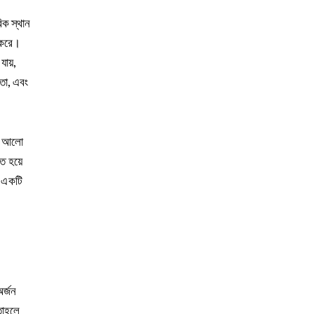
িক স্থান
ন করে।
যায়,
ধতা, এবং
্তন আলো
্ত হয়ে
র একটি
অর্জন
তাহলে