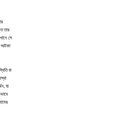
ার
তি তার
েখানে সে
দে আটকা
্থিতি বা
স্থা
জন, যা
কভাবে
নামের