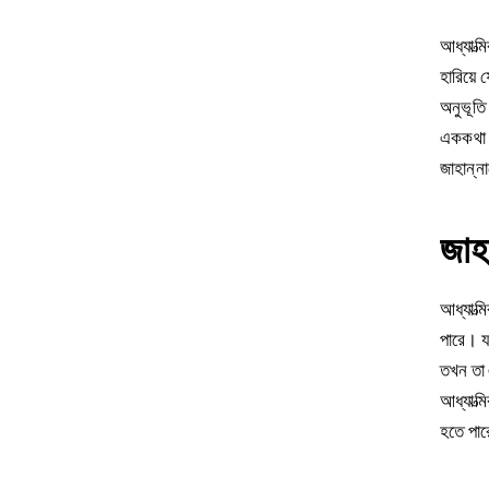
আধ্যাত্ম
হারিয়ে
অনুভূতি।
এককথা অ
জাহান্না
জাহা
আধ্যাত্ম
পারে। যখ
তখন তা 
আধ্যাত্ম
হতে পার