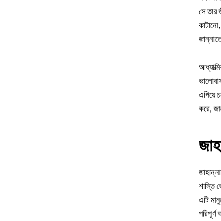
সে তার 
কাটানো, 
জান্নাতে
আধ্যাত্ম
ভালোবাসা
এগিয়ে চ
করে, জা
জাহা
জাহান্ন
শাস্তি ভ
এটি মান
পরিপূর্ণ