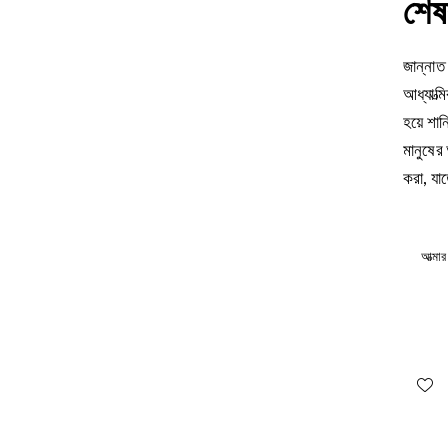
শেষ
জান্নাত
আধ্যাত্ম
হয়ে শান
মানুষের 
করা, যা
আত্মার