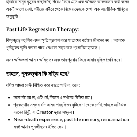
হাজারো মানুষ মৃত্যুর কাছাকাছি গিয়েও ফিরে এসে এক অভিন্ন অভিজ্ঞতার কথা বলেন
একটি আলো দেখা, শরীরের বাইরে থেকে নিজের দেহকে দেখা, এক অলৌকিক শান্তির
অনুভূতি।
Past Life Regression Therapy:
বিশ্বজুড়ে বহু শিশু এমন স্মৃতি প্রকাশ করে যা তাদের বর্তমান জীবনের নয়। অনেকে
পূর্বজন্মের স্মৃতি বলতে পারে, যেগুলো সত্য বলে প্রমাণিত হয়েছে।
এসব অভিজ্ঞতা আত্মার অস্তিত্ব এবং তার পুনরায় ফিরে আসার যুক্তি তৈরি করে।
তাহলে, পুনরুত্থান কি সত্যি হবে?
যদিও আমরা কেউ নিশ্চিত করে বলতে পারি না, তবে:
আত্মা নষ্ট হয় না, এটি ধর্ম, বিজ্ঞান ও দর্শনের মিলিত মত।
পুনরুত্থান সম্ভব যদি আমরা প্রযুক্তির দৃষ্টিকোণ থেকে দেখি, তাহলে এটি এক
ধরনের রিবুট, যা Creator দ্বারা সম্ভব।
Near-death experience, past life memory, reincarnation
সবই আত্মার পুনর্জীবনের ইঙ্গিত দেয়।