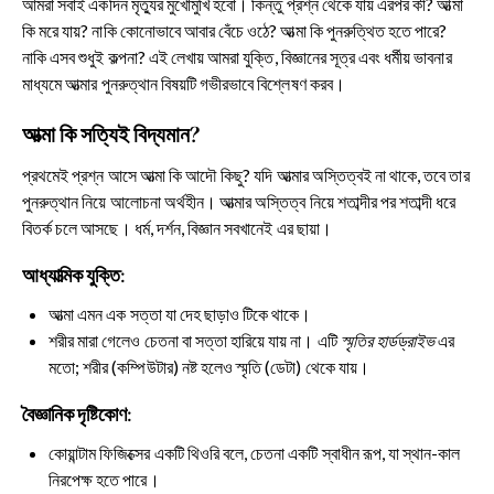
আমরা সবাই একদিন মৃত্যুর মুখোমুখি হবো। কিন্তু প্রশ্ন থেকে যায় এরপর কী? আত্মা
কি মরে যায়? নাকি কোনোভাবে আবার বেঁচে ওঠে? আত্মা কি পুনরুত্থিত হতে পারে?
নাকি এসব শুধুই কল্পনা? এই লেখায় আমরা যুক্তি, বিজ্ঞানের সূত্র এবং ধর্মীয় ভাবনার
মাধ্যমে আত্মার পুনরুত্থান বিষয়টি গভীরভাবে বিশ্লেষণ করব।
আত্মা কি সত্যিই বিদ্যমান?
প্রথমেই প্রশ্ন আসে আত্মা কি আদৌ কিছু? যদি আত্মার অস্তিত্বই না থাকে, তবে তার
পুনরুত্থান নিয়ে আলোচনা অর্থহীন। আত্মার অস্তিত্ব নিয়ে শতাব্দীর পর শতাব্দী ধরে
বিতর্ক চলে আসছে। ধর্ম, দর্শন, বিজ্ঞান সবখানেই এর ছায়া।
আধ্যাত্মিক যুক্তি:
আত্মা এমন এক সত্তা যা দেহ ছাড়াও টিকে থাকে।
শরীর মারা গেলেও চেতনা বা সত্তা হারিয়ে যায় না। এটি
স্মৃতির হার্ডড্রাইভ
এর
মতো; শরীর (কম্পিউটার) নষ্ট হলেও স্মৃতি (ডেটা) থেকে যায়।
বৈজ্ঞানিক দৃষ্টিকোণ:
কোয়ান্টাম ফিজিক্সের একটি থিওরি বলে, চেতনা একটি স্বাধীন রূপ, যা স্থান-কাল
নিরপেক্ষ হতে পারে।