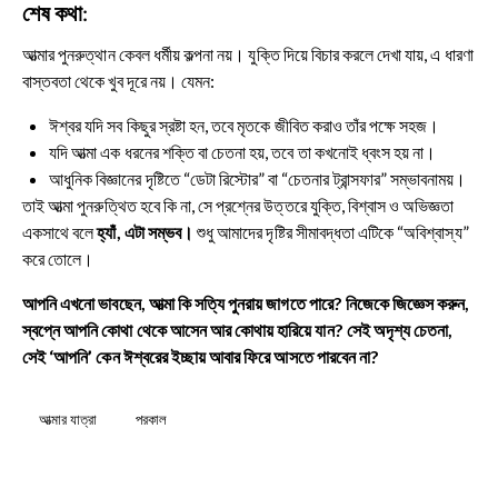
শেষ কথা:
আত্মার পুনরুত্থান কেবল ধর্মীয় কল্পনা নয়। যুক্তি দিয়ে বিচার করলে দেখা যায়, এ ধারণা
বাস্তবতা থেকে খুব দূরে নয়। যেমন:
ঈশ্বর যদি সব কিছুর স্রষ্টা হন, তবে মৃতকে জীবিত করাও তাঁর পক্ষে সহজ।
যদি আত্মা এক ধরনের শক্তি বা চেতনা হয়, তবে তা কখনোই ধ্বংস হয় না।
আধুনিক বিজ্ঞানের দৃষ্টিতে “ডেটা রিস্টোর” বা “চেতনার ট্রান্সফার” সম্ভাবনাময়।
তাই আত্মা পুনরুত্থিত হবে কি না, সে প্রশ্নের উত্তরে যুক্তি, বিশ্বাস ও অভিজ্ঞতা
একসাথে বলে
হ্যাঁ, এটা সম্ভব।
শুধু আমাদের দৃষ্টির সীমাবদ্ধতা এটিকে “অবিশ্বাস্য”
করে তোলে।
আপনি এখনো ভাবছেন, আত্মা কি সত্যি পুনরায় জাগতে পারে? নিজেকে জিজ্ঞেস করুন,
স্বপ্নে আপনি কোথা থেকে আসেন আর কোথায় হারিয়ে যান? সেই অদৃশ্য চেতনা,
সেই ‘আপনি’ কেন ঈশ্বরের ইচ্ছায় আবার ফিরে আসতে পারবেন না?
আত্মার যাত্রা
পরকাল