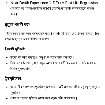
Near Death Experience (NDE) এবং Past Life Regression-
এর মতো বহু ঘটনার বৈজ্ঞানিক ব্যাখ্যা মেলেনি, যা আত্মার অস্তিত্বকে সমর্থন
করে।
মৃত্যুর পর কী হয়?
ধর্মীয়ভাবে বলা হয়, আত্মা শরীর ত্যাগ করে। এরপর তা আবার দেহে ফিরে আসতে পারে,
ঈশ্বরের ইচ্ছায় অথবা কর্মফলের কারণে।
ইসলামী দৃষ্টিভঙ্গি:
মৃত্যুর পর আত্মা বারযাখে (অদৃশ্য জগতে) অবস্থান করে।
কিয়ামতের দিন আল্লাহ সব মৃত আত্মাকে আবার জীবিত করবেন। এটি হবে এক
বিশাল পুনরুত্থান।
হিন্দু দৃষ্টিকোণ:
আত্মা শরীর ত্যাগ করে পুনর্জন্ম গ্রহণ করে। এটি এক ধারাবাহিক চক্র জন্ম, মৃত্যু ও
পুনর্জন্ম।
মোক্ষ বা চূড়ান্ত মুক্তির আগে আত্মা বহুবার শরীর ধারণ করে।